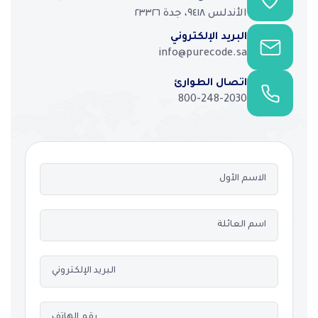
الأندلس ٩٤١٨، جدة ٢٣٣٢٦
البريد الإلكتروني
info@purecode.sa
اتصال الطوارئ
800-248-2030