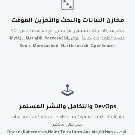
مخازن البيانات والبحث والتخزين المؤقت
ننشر محركات بيانات بمستوى مؤسسي مع حماية ضد حقن SQL
لتقديم أنظمة آمنة وعالية التوفر:
MySQL, MariaDB, PostgreSQL,
Redis, Memcached, Elasticsearch, OpenSearch
DevOps والتكامل والنشر المستمر
نرمّز البيئات كبنية تحتية ونؤتمت خطوط التسليم ونستخدم أنماط
نشر تقلل مخاطر
الإصدار:
Docker,Kubernetes,Helm,Terraform,Ansible,GitHub