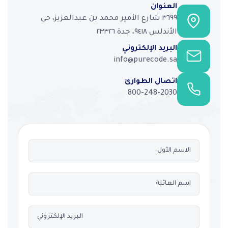
العنوان
٣٦٩٩ شارع الأمير محمد بن عبدالعزيز، حي
الأندلس ٩٤١٨، جدة ٢٣٣٢٦
البريد الإلكتروني
info@purecode.sa
اتصال الطوارئ
800-248-2030