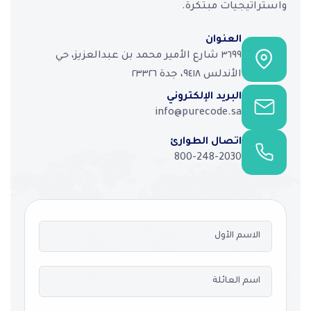
واستراتيجيات مبتكرة.
العنوان
٣٦٩٩ شارع الأمير محمد بن عبدالعزيز، حي
الأندلس ٩٤١٨، جدة ٢٣٣٢٦
البريد الإلكتروني
info@purecode.sa
اتصال الطوارئ
800-248-2030