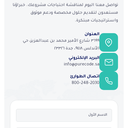
تواصل معنا اليوم لمناقشة احتياجات مشروعك. خبراؤنا
مستعدون لتقديم حلول مخصصة ودعم موثوق
واستراتيجيات مبتكرة.
العنوان
٣٦٩٩ شارع الأمير محمد بن عبدالعزيز، حي
الأندلس ٩٤١٨، جدة ٢٣٣٢٦
البريد الإلكتروني
info@purecode.sa
اتصال الطوارئ
800-248-2030