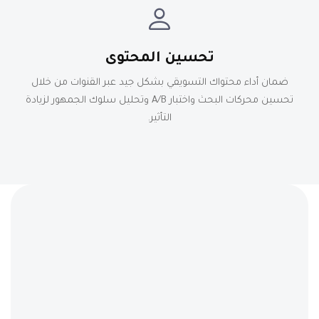
تحسين المحتوى
ضمان أداء محتواك التسويقي بشكل جيد عبر القنوات من خلال
تحسين محركات البحث واختبار A/B وتحليل سلوك الجمهور لزيادة
التأثير.
استشارة مجانية
احجز استشارة مجانية
تواصل معنا اليوم لمناقشة احتياجات مشروعك. خبراؤنا
مستعدون لتقديم حلول مخصصة ودعم موثوق
واستراتيجيات مبتكرة.