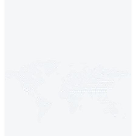
العنوان
٣٦٩٩ شارع الأمير محمد بن عبدالعزيز، حي
الأندلس ٩٤١٨، جدة ٢٣٣٢٦
البريد الإلكتروني
info@purecode.sa
اتصال الطوارئ
800-248-2030